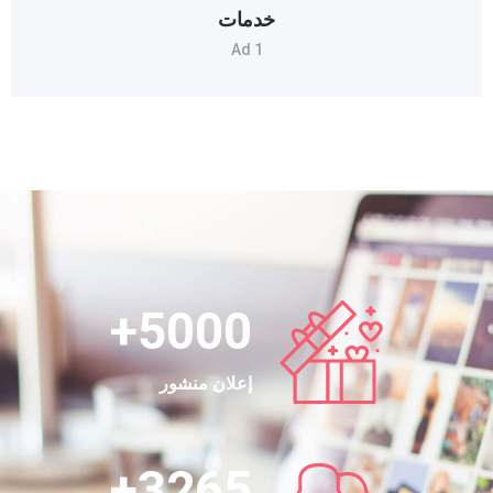
خدمات
1 Ad
+
5000
إعلان منشور
+
3265