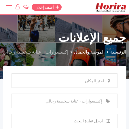
Ski
أضف إعلان
t
conten
جميع الإعلانات
الرئيسية
الموضة والجمال
إكسسوارات - عناية شخصية رجالي
اختر المكان
إكسسوارات - عناية شخصية رجالي