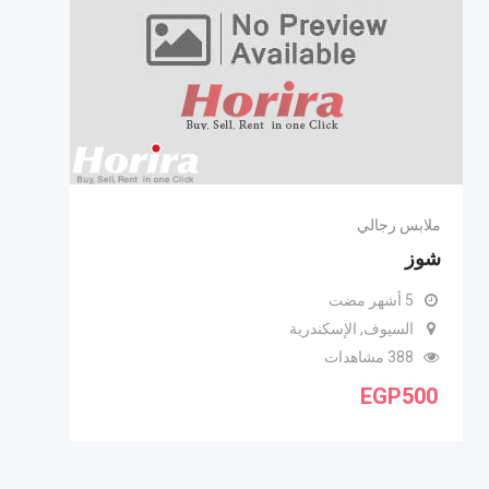
ملابس رجالي
شوز
5 أشهر مضت
السيوف, الإسكندرية
388 مشاهدات
EGP
500