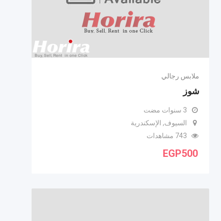
ملابس رجالي
شوز
3 سنوات مضت
السيوف, الإسكندرية
743 مشاهدات
EGP
500