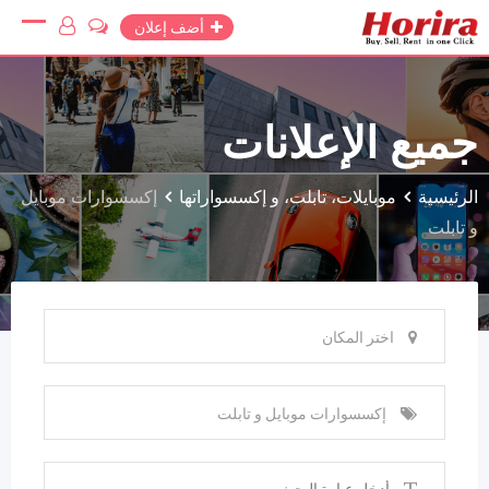
Ski
أضف إعلان
t
conten
جميع الإعلانات
الرئيسية
موبايلات، تابلت، و إكسسواراتها
إكسسوارات موبايل
و تابلت
اختر المكان
إكسسوارات موبايل و تابلت