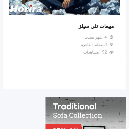
 تلي سيلز
تاون هاوس ل
مفروش
طم, القاهرة
4 أشهر مضت
ت
البدرشين, ا
214 مشاهدات
P
120,000