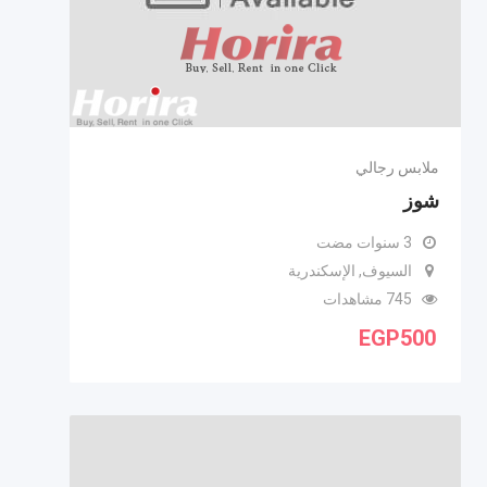
ملابس رجالي
شوز
3 سنوات مضت
السيوف, الإسكندرية
745 مشاهدات
EGP
500