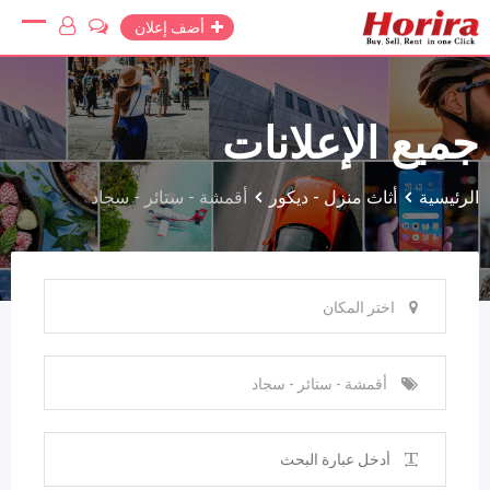
Ski
أضف إعلان
t
conten
جميع الإعلانات
الرئيسية
أثاث منزل - ديكور
أقمشة - ستائر - سجاد
اختر المكان
أقمشة - ستائر - سجاد