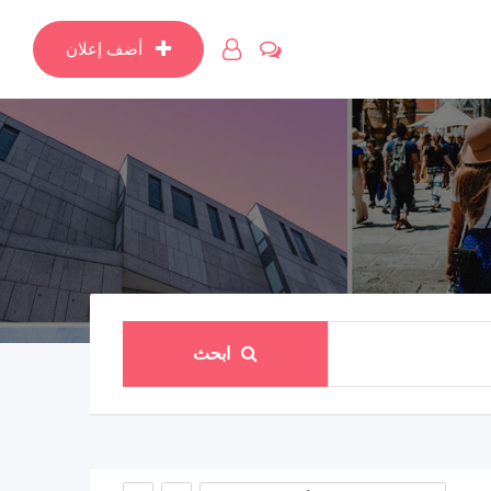
أضف إعلان
ابحث