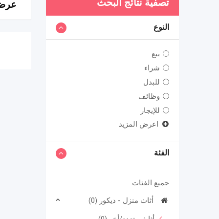
تصفية نتائج البحث
عرض 0 نت
النوع
بيع
شراء
للبدل
وظائف
للإيجار
اعرض المزيد
الفئة
جميع الفئات
أثاث منزل - ديكور (0)