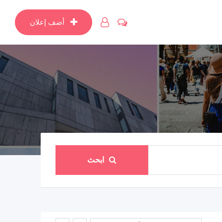
أضف إعلان
ابحث