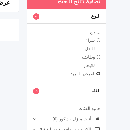
تصفية نتائج البحث
عرض 0 نت
النوع
بيع
شراء
للبدل
وظائف
للإيجار
اعرض المزيد
الفئة
جميع الفئات
أثاث منزل - ديكور (0)
الكترونيات وأجهزة منزلية (0)