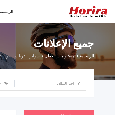
Ski
t
الرئيسية
conten
جميع الإعلانات
الرئيسية
مستلزمات أطفال
سراير - عربات - أدوات 
اختر المكان
س