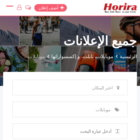
Ski
أضف إعلان
t
conten
جميع الإعلانات
الرئيسية
موبايلات، تابلت، و إكسسواراتها
موبايلات
اختر المكان
موبايلات