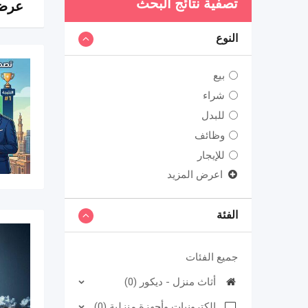
تصفية نتائج البحث
عرض 1–9 من 11
النوع
بيع
شراء
للبدل
وظائف
للإيجار
اعرض المزيد
الفئة
جميع الفئات
أثاث منزل - ديكور (0)
الكترونيات وأجهزة منزلية (0)