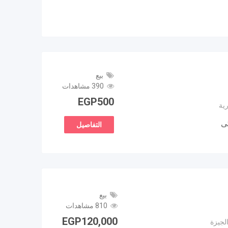
بيع
390 مشاهدات
EGP
500
ية
التفاصيل
بيع
810 مشاهدات
EGP
120,000
الجيزة