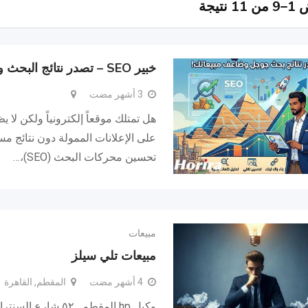
 نتيجة
خبير SEO – تصدر نتائج البحث وضاعف مبيعاتك
3 أشهر مضت
هل تمتلك موقعاً إلكترونياً ولكن لا 
على الإعلانات الممولة دون نتائج 
تحسين محركات البحث (SEO)،…
مبيعات
مبيعات تلي سيلز
4 أشهر مضت
المقطم, القاهرة