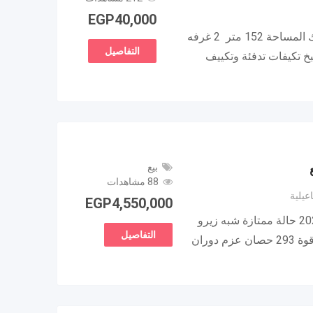
EGP
40,000
شقة دور ارضي للإيجار في هايد بارك المساحة 152 متر 2 غرفه
التفاصيل
سية) 2 حمام مطبخ تكيفات تدفئة وتكييف
بيع
88 مشاهدات
اعيلية
EGP
4,550,000
جيب جراند شيروكي للبيع موديل 2024 حالة ممتازة شبه زيرو
التفاصيل
موتور 6 سلندر – 3600 سي سي – قوة 293 حصان عزم دوران