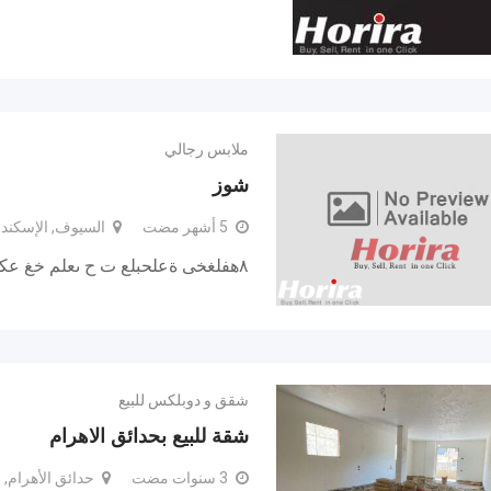
ملابس رجالي
شوز
5 أشهر مضت
السيوف, الإسكندر
٨هفلغخى ةعلحبلع ت ح ىعلم خغ عكى
شقق و دوبلكس للبيع
شقة للبيع بحدائق الاهرام
3 سنوات مضت
حدائق الأهرام, 