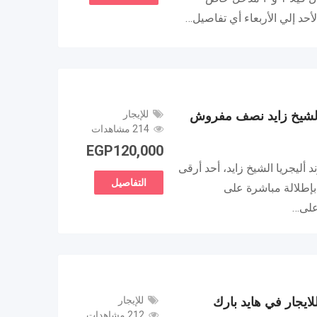
 الشيخ زايد نصف مفروش
للإيجار
214 مشاهدات
EGP
120,000
 أليجريا الشيخ زايد، أحد أرقى
التفاصيل
بإطلالة مباشرة على
على…
ايجار في هايد بارك
للإيجار
212 مشاهدات