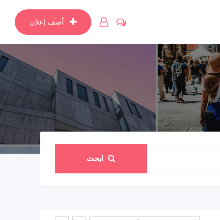
أضف إعلان
ابحث