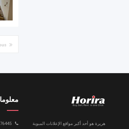
ous
معلوما
هريرة هو أحد أكبر مواقع الإعلانات المبوبة
0233776445