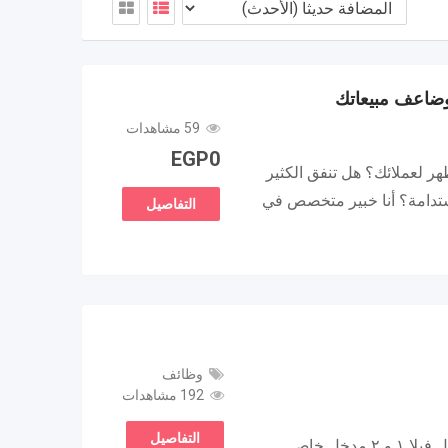
59 مشاهدات
EGP
0
يظهر لعملائك؟ هل تنفق الكثير
مستدامة؟ أنا خبير متخصص في
التفاصيل
وظائف
192 مشاهدات
التفاصيل
وكيل hp المقطم . ٥٢ شارع السنترال فيلا ١ و ٢ مدخل خاص